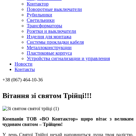
Контактор
Поворотные выключатели
Рубильники
Светильники
Трансформаторы
Розетки и выключатели
Изделия для монтажа
Системы прокладки кабеля
Металлоконcтрукции
Пластиковые корпуса
Устройства сигнализации и управления
Новости
Контакты
+38 (067) 464-10-36
Вітання зі святом Трійці!!!
Компанія ТОВ «ВО Контактор» щиро вітає з великим
чудовим святом – Трійцею!
У день Святої Трійці нехай наповниться душа твоя радістю,