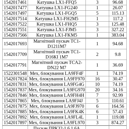
1542017461
Катушка LX1-FFQ5
3
96.68
1542017477
Катушка LX1-FG240
1
26.07
1542017497
Катушка LX1-FGQ5
5
115.13
1542017514
Катушка LX1-FH2M5
1
117.2
1542017522
Катушка LX1-FHQ5
3
125.48
1542017551
Катушка LX1-FJM5
3
327.22
1542017566
Катушка LX1-FKM5
1
383.04
Магнітний пускач TC1-
1542017693
1
94.68
D1211M7
Магнітний пускач TC1-
1542017709
2
9.8
D16КI 1M7
Магнітний пускач TCA2-
1542017791
1
36.69
DN22 M7
1522301548
Мех, блокування LA9FF4F
1
74.19
1542017824
Мех, блокування LA9FF970
16
30.47
1542017831
Мех, блокування LA9FG4G
10
74.19
1542017837
Мех, блокування LA9FG970
20
34.16
1542017846
Мех, блокування LA9FH4H
7
92.99
1542017865
Мех, блокування LA9FJ4J
5
110.61
1542017875
Мех, блокування LA9FJ970
6
164.56
1542017885
Мех, блокування LA9FK4K
6
57.43
1542017892
Мех, блокування LA9FL4L
1
119.08
1542017897
Мех, блокування LA9FL970
3
874.27
Пускач ПРК32-1,6 1,6A