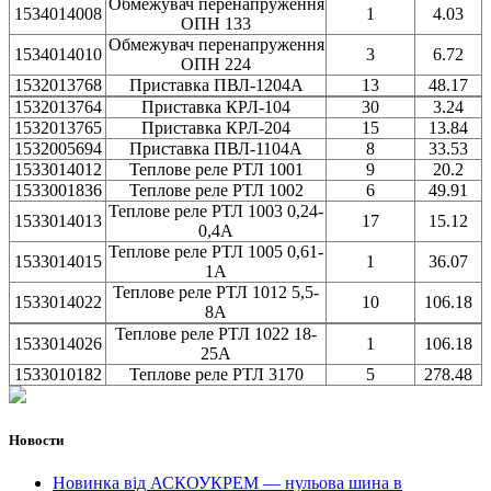
Обмежувач перенапруження
1534014008
1
4.03
ОПН 133
Обмежувач перенапруження
1534014010
3
6.72
ОПН 224
1532013768
Приставка ПВЛ-1204A
13
48.17
1532013764
Приставка КРЛ-104
30
3.24
1532013765
Приставка КРЛ-204
15
13.84
1532005694
Приставка ПВЛ-1104А
8
33.53
1533014012
Теплове реле РТЛ 1001
9
20.2
1533001836
Теплове реле РТЛ 1002
6
49.91
Теплове реле РТЛ 1003 0,24-
1533014013
17
15.12
0,4A
Теплове реле РТЛ 1005 0,61-
1533014015
1
36.07
1A
Теплове реле РТЛ 1012 5,5-
1533014022
10
106.18
8A
Теплове реле РТЛ 1022 18-
1533014026
1
106.18
25A
1533010182
Теплове реле РТЛ 3170
5
278.48
Новости
Новинка від АСКОУКРЕМ — нульова шина в