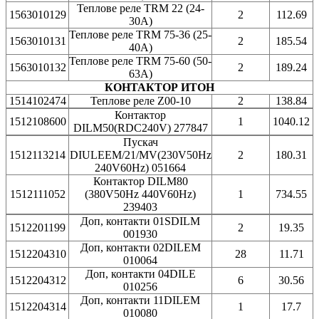
Теплове реле TRM 22 (24-
1563010129
2
112.69
30A)
Теплове реле TRM 75-36 (25-
1563010131
2
185.54
40A)
Теплове реле TRM 75-60 (50-
1563010132
2
189.24
63A)
КОНТАКТОР ИТОН
1514102474
Теплове реле Z00-10
2
138.84
Контактор
1512108600
1
1040.12
DILM50(RDC240V) 277847
Пускач
1512113214
DIULEEM/21/MV(230V50Hz
2
180.31
240V60Hz) 051664
Контактор DILM80
1512111052
(380V50Hz 440V60Hz)
1
734.55
239403
Доп, контакти 01SDILM
1512201199
2
19.35
001930
Доп, контакти 02DILEM
1512204310
28
11.71
010064
Доп, контакти 04DILE
1512204312
6
30.56
010256
Доп, контакти 11DILEM
1512204314
1
17.7
010080