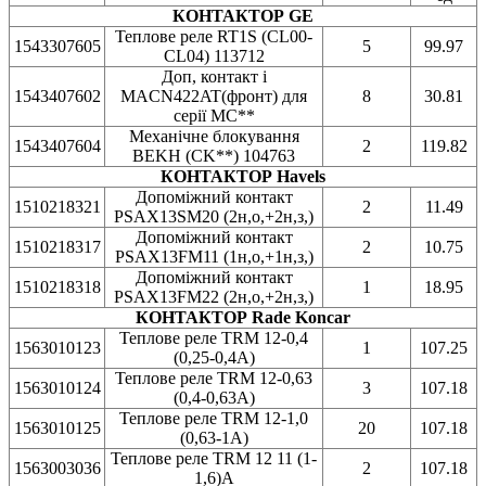
КОНТАКТОР GE
Теплове реле RT1S (CL00-
1543307605
5
99.97
CL04) 113712
Доп, контакт і
1543407602
MACN422AT(фронт) для
8
30.81
серії MC**
Механічне блокування
1543407604
2
119.82
BEKH (CK**) 104763
КОНТАКТОР Havels
Допоміжний контакт
1510218321
2
11.49
PSAX13SM20 (2н,о,+2н,з,)
Допоміжний контакт
1510218317
2
10.75
PSAX13FM11 (1н,о,+1н,з,)
Допоміжний контакт
1510218318
1
18.95
PSAX13FM22 (2н,о,+2н,з,)
КОНТАКТОР Rade Koncar
Теплове реле TRM 12-0,4
1563010123
1
107.25
(0,25-0,4A)
Теплове реле TRM 12-0,63
1563010124
3
107.18
(0,4-0,63A)
Теплове реле TRM 12-1,0
1563010125
20
107.18
(0,63-1A)
Теплове реле TRM 12 11 (1-
1563003036
2
107.18
1,6)A