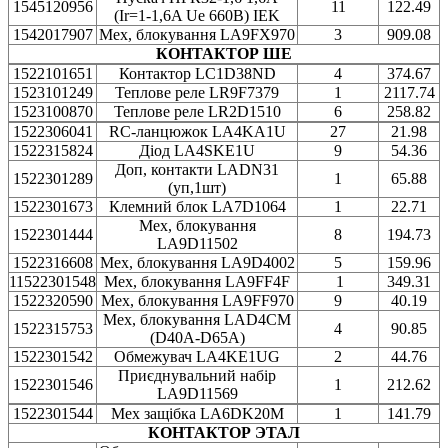
1545120956
11
122.49
(Ir=1-1,6A Ue 660В) IEK
1542017907
Мех, блокування LA9FX970
3
909.08
КОНТАКТОР ШЕ
1522101651
Контактор LC1D38ND
4
374.67
1523101249
Теплове реле LR9F7379
1
2117.74
1523100870
Теплове реле LR2D1510
6
258.82
1522306041
RC-ланцюжок LA4KA1U
27
21.98
1522315824
Діод LA4SKE1U
9
54.36
Доп, контакти LADN31
1522301289
1
65.88
(уп,1шт)
1522301673
Клемний блок LA7D1064
1
22.71
Мех, блокування
1522301444
8
194.73
LA9D11502
1522316608
Мех, блокування LA9D4002
5
159.96
11522301548
Мех, блокування LA9FF4F
1
349.31
1522320590
Мех, блокування LA9FF970
9
40.19
Мех, блокування LAD4CM
1522315753
4
90.85
(D40A-D65A)
1522301542
Обмежувач LA4KE1UG
2
44.76
Приєднувальний набір
1522301546
1
212.62
LA9D11569
1522301544
Мех защібка LA6DK20M
1
141.79
КОНТАКТОР ЭТАЛ