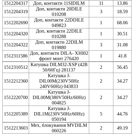
1512204317
Доп, контакти 11SIDILM
11
13.86
Доп, контакти 20DILE
1512204319
3
18.59
010208
Доп, контакти 22DDILE
1512202690
1
68.06
049823
Доп, контакти 22DILE
1512204320
1
30.51
010288
Доп, контакти 22DILM
1512204322
3
31.08
019880
Доп, контакти DILA- XHI02
1512311586
1
41.8
фронт монт 276420
Катушка DILM32-XSP (42В
1512310512
2
56.45
50/60Гц) 281137
Катушка J-
1512212360
DIL00M(230V50Hz
2
34.27
240V60Hz) 043833
Катушка J-
1512220700
DIL00M(380V50Hz/60Hz)
2
34.27
004825
Катушка J-
1512205389
DIL1M(230V50Hz/60Hz)
5
44.76
050194
Мех, блокування MVDILM
1512213603
2
49.19
060226