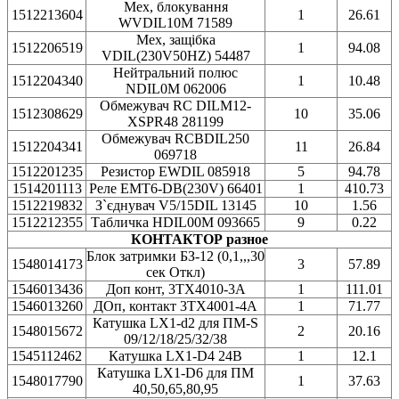
Мех, блокування
1512213604
1
26.61
WVDIL10M 71589
Мех, защібка
1512206519
1
94.08
VDIL(230V50HZ) 54487
Нейтральний полюс
1512204340
1
10.48
NDIL0M 062006
Обмежувач RC DILM12-
1512308629
10
35.06
XSPR48 281199
Обмежувач RCBDIL250
1512204341
11
26.84
069718
1512201235
Резистор EWDIL 085918
5
94.78
1514201113
Реле EMT6-DB(230V) 66401
1
410.73
1512219832
З`єднувач V5/15DIL 13145
10
1.56
1512212355
Табличка HDIL00M 093665
9
0.22
КОНТАКТОР разное
Блок затримки БЗ-12 (0,1,,,30
1548014173
3
57.89
сек Откл)
1546013436
Доп конт, 3TX4010-3A
1
111.01
1546013260
ДОп, контакт 3TX4001-4A
1
71.77
Катушка LX1-d2 для ПМ-S
1548015672
2
20.16
09/12/18/25/32/38
1545112462
Катушка LX1-D4 24B
1
12.1
Катушка LX1-D6 для ПМ
1548017790
1
37.63
40,50,65,80,95