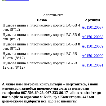
Асортимент
Назва
Артикул
Нульова шина в пластиковому корпусі BC-6В 4
A0150120087
отв. (8*12)
Нульова шина в пластиковому корпусі BC-6В 6
A0150120088
отв. (8*12)
Нульова шина в пластиковому корпусі BC-6В 8
A0150120089
отв. (8*12)
Нульова шина в пластиковому корпусі BC-6В
A0150120090
10 отв. (8*12)
Нульова шина в пластиковому корпусі BC-6В
A0150120091
12 отв. (8*12)
А якщо вам потрібна консультація – звертайтесь, і наші
менеджери залюбки проконсультують за номерами
телефонів: 067-508-69-26, 067-233-86-17 або ж завітайте до
нас в офіс за адресою: м.Київ, вул.Колекторна, 44 і ми
допоможемо підібрати все, що вас цікавить!