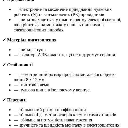
— електричне та механічне приєднання нульових
робочих (N) та заземлюючих (РЕ) провідників
— шина знаходиться у пластиковому електроізоляторі,
що кріпиться на монтажну панель ґвинтами в
електрощитових виробах
✓ Матеріал виготовлення
— шина: латунь
— ізолятор: ABS-пластик, що не підтримує горіння
✓ Особливості
— геометричний розмір профілю металевого бруска
шини 8 х 12 мм
— ґвинтові клеми
— нульова шина в ізолюючому корпусі
✓ Переваги
— збільшений розмір профілю шини
— збільшені діаметри отворів клем та самих ґвинтів
— збільшена потужність навантаження
— зручність та швидкість монтажу в електрощитових