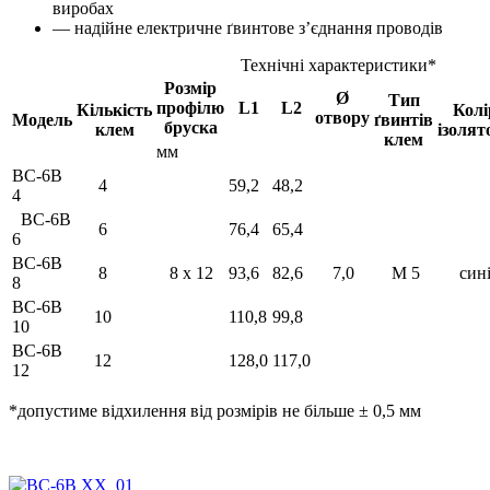
виробах
— надійне електричне ґвинтове з’єднання проводів
Технічні характеристики*
Розмір
Ø
Тип
профілю
L1
L2
Кількість
Колі
отвору
Модель
ґвинтів
бруска
клем
ізолят
клем
мм
BC-6В
4
59,2
48,2
4
BC-6В
6
76,4
65,4
6
BC-6В
8
8 х 12
93,6
82,6
7,0
М 5
сині
8
BC-6В
10
110,8
99,8
10
BC-6В
12
128,0
117,0
12
*допустиме відхилення від розмірів не більше ± 0,5 мм