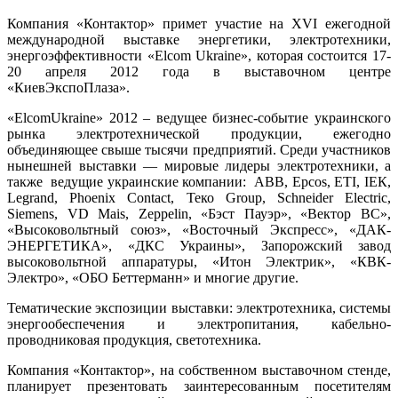
Компания «Контактор» примет участие на XVI ежегодной
международной выставке энергетики, электротехники,
энергоэффективности «Elcom Ukraine», которая состоится 17-
20 апреля 2012 года в выставочном центре
«КиевЭкспоПлаза».
«ЕlcomUkraine» 2012 – ведущее бизнес-событие украинского
рынка электротехнической продукции, ежегодно
объединяющее свыше тысячи предприятий. Среди участников
нынешней выставки — мировые лидеры электротехники, а
также ведущие украинские компании: ABB, Epcos, ЕТІ, ІЕК,
Legrand, Phoenix Contact, Теко Group, Schneider Electric,
Siemens, VD Mais, Zeppelin, «Бэст Пауэр», «Вектор ВС»,
«Высоковольтный союз», «Восточный Экспресс», «ДАК-
ЭНЕРГЕТИКА», «ДКС Украины», Запорожский завод
высоковольтной аппаратуры, «Итон Электрик», «КВК-
Электро», «ОБО Беттерманн» и многие другие.
Тематические экспозиции выставки: электротехника, системы
энергообеспечения и электропитания, кабельно-
проводниковая продукция, светотехника.
Компания «Контактор», на собственном выставочном стенде,
планирует презентовать заинтересованным посетителям