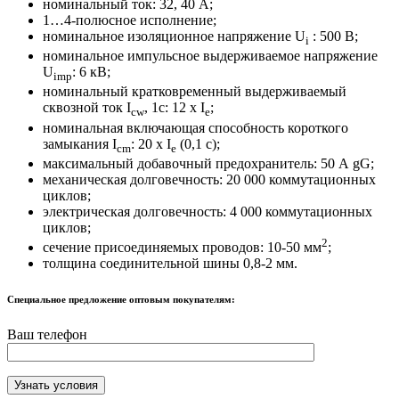
номинальный ток: 32, 40 A;
1…4-полюсное исполнение;
номинальное изоляционное напряжение U
: 500 В;
i
номинальное импульсное выдерживаемое напряжение
U
: 6 кВ;
imp
номинальный кратковременный выдерживаемый
сквозной ток І
, 1с: 12 х І
;
с
w
е
номинальная включающая способность короткого
замыкания І
: 20 х І
(0,1 с);
с
m
е
максимальный добавочный предохранитель: 50 А gG;
механическая долговечность: 20 000 коммутационных
циклов;
электрическая долговечность: 4 000 коммутационных
циклов;
2
сечение присоединяемых проводов: 10-50 мм
;
толщина соединительной шины 0,8-2 мм.
Специальное предложение оптовым покупателям:
Ваш телефон