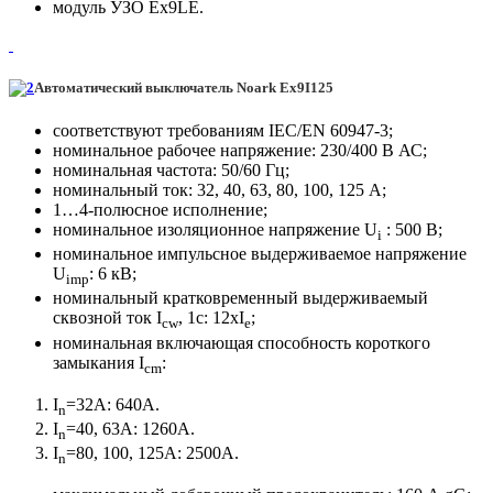
модуль УЗО Eх9LE.
Автоматический выключатель Noark
Ex9
І125
соответствуют требованиям IEC/EN 60947-3;
номинальное рабочее напряжение: 230/400 В АС;
номинальная частота: 50/60 Гц;
номинальный ток: 32, 40, 63, 80, 100, 125 A;
1…4-полюсное исполнение;
номинальное изоляционное напряжение U
: 500 В;
i
номинальное импульсное выдерживаемое напряжение
U
: 6 кВ;
imp
номинальный кратковременный выдерживаемый
сквозной ток І
, 1с: 12хІ
;
с
w
е
номинальная включающая способность короткого
замыкания І
:
с
m
І
=32А: 640А.
n
І
=40, 63А: 1260А.
n
І
=80, 100, 125А: 2500А.
n