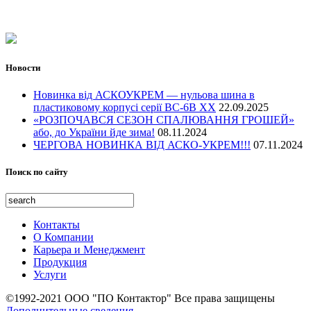
Телекоммуникации
Энергетика
Транспортная инфраструктура
Водное хозяйство
Новости
Оборона и гражданская защита
Культурное и историческое наследие
Новинка від АСКОУКРЕМ — нульова шина в
Открытые площадки и места
пластиковому корпусі серії ВС-6В ХХ
22.09.2025
«РОЗПОЧАВСЯ СЕЗОН СПАЛЮВАННЯ ГРОШЕЙ»
Жилье и услуги
або, до України йде зима!
08.11.2024
Образование, иследование и здоровье
ЧЕРГОВА НОВИНКА ВІД АСКО-УКРЕМ!!!
07.11.2024
Поиск по сайту
Контакты
О Компании
Карьера и Менеджмент
Продукция
Услуги
©1992-2021 ООО "ПО Контактор" Все права защищены
Дополнительные сведения