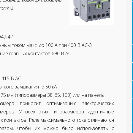
иложений, включая тяжелую
ость)
947-4-1
ным током макс. до 100 A при 400 В AC-3
ие главных контактов 690 В AC
 415 В AC
ткого замыкания Iq 50 кА
75 мм (типоразмеры 38, 65, 100) или на панель
змера приносит оптимизацию электрических
змеров. У всех этих типоразмеров идентичные
х контактов.
Реле максимального тока отличаются
образом, чтобы их можно было
использовать с