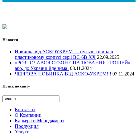
OBO Bettermann (Германия)
Обогрев в промышленности
Аксессуары
Антенные мачты
Садоводство
Промышленость
Телекоммуникации
Энергетика
Транспортная инфраструктура
Водное хозяйство
Новости
Оборона и гражданская защита
Культурное и историческое наследие
Новинка від АСКОУКРЕМ — нульова шина в
Открытые площадки и места
пластиковому корпусі серії ВС-6В ХХ
22.09.2025
«РОЗПОЧАВСЯ СЕЗОН СПАЛЮВАННЯ ГРОШЕЙ»
Жилье и услуги
або, до України йде зима!
08.11.2024
Образование, иследование и здоровье
ЧЕРГОВА НОВИНКА ВІД АСКО-УКРЕМ!!!
07.11.2024
Поиск по сайту
Контакты
О Компании
Карьера и Менеджмент
Продукция
Услуги