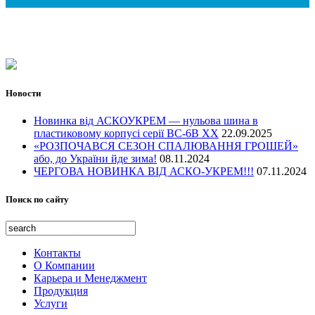
Свинарники и коровники
OBO Bettermann (Германия)
Обогрев в промышленности
Аксессуары
Антенные мачты
Садоводство
Промышленость
Телекоммуникации
Энергетика
Транспортная инфраструктура
Водное хозяйство
Новости
Оборона и гражданская защита
Культурное и историческое наследие
Новинка від АСКОУКРЕМ — нульова шина в
Открытые площадки и места
пластиковому корпусі серії ВС-6В ХХ
22.09.2025
«РОЗПОЧАВСЯ СЕЗОН СПАЛЮВАННЯ ГРОШЕЙ»
Жилье и услуги
або, до України йде зима!
08.11.2024
Образование, иследование и здоровье
ЧЕРГОВА НОВИНКА ВІД АСКО-УКРЕМ!!!
07.11.2024
Поиск по сайту
Контакты
О Компании
Карьера и Менеджмент
Продукция
Услуги