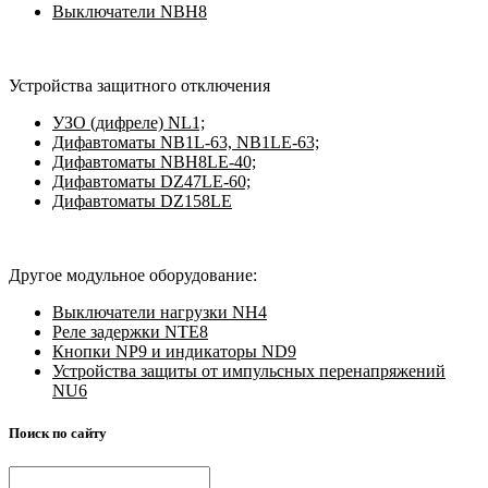
Выключатели NBH8
Устройства защитного отключения
УЗО (дифреле) NL1;
Дифавтоматы NB1L-63, NB1LE-63;
Дифавтоматы NBH8LE-40;
Дифавтоматы DZ47LE-60;
Дифавтоматы DZ158LE
Другое модульное оборудование:
Выключатели нагрузки NH4
Реле задержки NTE8
Кнопки NP9 и индикаторы ND9
Устройства защиты от импульсных перенапряжений
NU6
Поиск по сайту