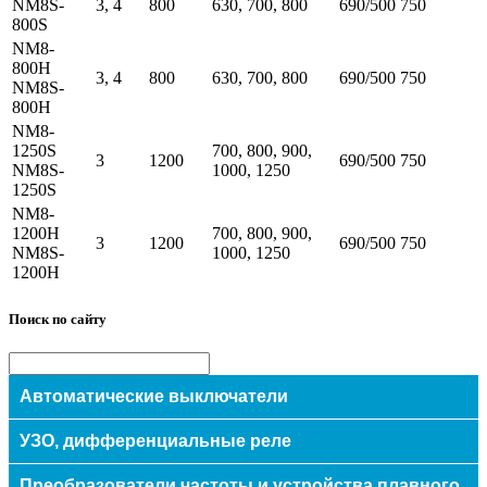
NM8S-
3, 4
800
630, 700, 800
690/500
750
800S
NM8-
800H
3, 4
800
630, 700, 800
690/500
750
NM8S-
800H
NM8-
1250S
700, 800, 900,
3
1200
690/500
750
NM8S-
1000, 1250
1250S
NM8-
1200H
700, 800, 900,
3
1200
690/500
750
NM8S-
1000, 1250
1200H
Поиск по сайту
Автоматические выключатели
Модульные
УЗО, дифференциальные реле
Авт.выключатели защиты двигателей
Преобразователи частоты и устройства плавного