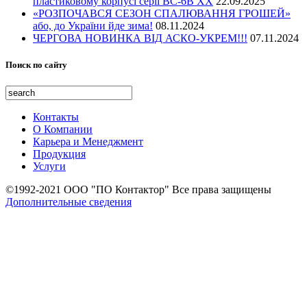
Открытые площадки и места
пластиковому корпусі серії ВС-6В ХХ
22.09.2025
«РОЗПОЧАВСЯ СЕЗОН СПАЛЮВАННЯ ГРОШЕЙ»
Жилье и услуги
або, до України йде зима!
08.11.2024
Образование, иследование и здоровье
ЧЕРГОВА НОВИНКА ВІД АСКО-УКРЕМ!!!
07.11.2024
Поиск по сайту
Контакты
О Компании
Карьера и Менеджмент
Продукция
Услуги
©1992-2021 ООО "ПО Контактор" Все права защищены
Дополнительные сведения