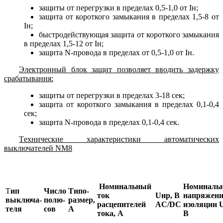
защиты от перегрузки в пределах 0,5-1,0 от Iн;
защита от короткого замыкания в пределах 1,5-8 от
Iн;
быстродействующая защита от короткого замыкания
в пределах 1,5-12 от Iн;
защита N-провода в пределах от 0,5-1,0 от Iн.
Электронный блок защит позволяет вводить задержку
срабатывания:
защиты от перегрузки в пределах 3-18 сек;
защита от короткого замыкания в пределах 0,1-0,4
сек;
защита N-провода в пределах 0,1-0,4 сек.
Tехнические характеристики автоматических
выключателей NM8
Номинальный
Номиналь
Т
ип
Число
Типо-
ток
Uнр, В
напряжени
выключа-
полю-
размер,
расцепителей
AC/DC
изоляции 
теля
сов
А
тока, А
В