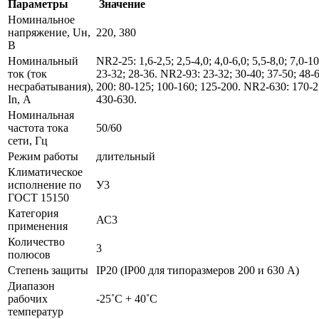
Параметры
Значение
Номинальное
напряжение, Uн,
220, 380
В
Номинальный
NR2-25: 1,6-2,5; 2,5-4,0; 4,0-6,0; 5,5-8,0; 7,0-1
ток (ток
23-32; 28-36. NR2-93: 23-32; 30-40; 37-50; 48-
несрабатывания),
200: 80-125; 100-160; 125-200. NR2-630: 170-2
In, А
430-630.
Номинальная
частота тока
50/60
сети, Гц
Режим работы
длительный
Климатическое
исполнение по
У3
ГОСТ 15150
Категория
АС3
применения
Количество
3
полюсов
Степень защиты
IP20 (IP00 для типоразмеров 200 и 630 А)
Диапазон
рабочих
-25˚С + 40˚С
температур