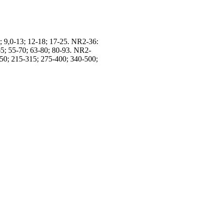
0; 9,0-13; 12-18; 17-25. NR2-36:
65; 55-70; 63-80; 80-93. NR2-
50; 215-315; 275-400; 340-500;