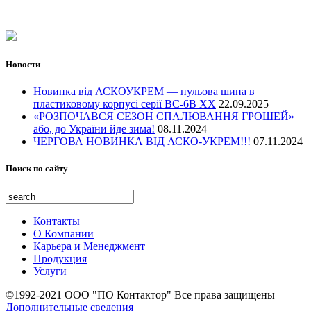
Телекоммуникации
Энергетика
Транспортная инфраструктура
Водное хозяйство
Новости
Оборона и гражданская защита
Культурное и историческое наследие
Новинка від АСКОУКРЕМ — нульова шина в
Открытые площадки и места
пластиковому корпусі серії ВС-6В ХХ
22.09.2025
«РОЗПОЧАВСЯ СЕЗОН СПАЛЮВАННЯ ГРОШЕЙ»
Жилье и услуги
або, до України йде зима!
08.11.2024
Образование, иследование и здоровье
ЧЕРГОВА НОВИНКА ВІД АСКО-УКРЕМ!!!
07.11.2024
Поиск по сайту
Контакты
О Компании
Карьера и Менеджмент
Продукция
Услуги
©1992-2021 ООО "ПО Контактор" Все права защищены
Дополнительные сведения