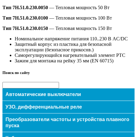
Тип 7H.51.0.230.0050
— Тепловая мощность 50 Вт
Тип 7H.51.0.230.0100
— Тепловая мощность 100 Вт
Тип 7H.51.0.230.0150
— Тепловая мощность 150 Вт
Номинальное напряжение питания 110..230 В AC/DC
Защитный корпус из пластика для безопасной
эксплуатации (безопасное прикоснв.)
Саморегулирующийся нагревательный элемент PTC
Зажим для монтажа на рейку 35 мм (EN 60715)
Поиск по сайту
Автоматические выключатели
Модульные
УЗО, дифференциальные реле
Авт.выключатели защиты двигателей
Преобразователи частоты и устройства плавного
Силовые
пуска
Eaton/Moeller (Германия)
УЗО
ETI (Словения)
Преобразователи частоты EATON / Moeller (Германия)