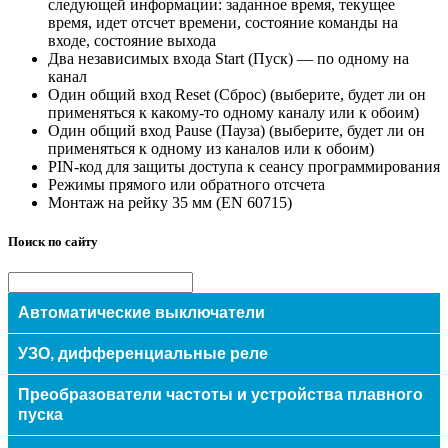
следующей информации: заданное время, текущее
время, идет отсчет времени, состояние команды на
входе, состояние выхода
Два независимых входа Start (Пуск) — по одному на
канал
Один общий вход Reset (Сброс) (выберите, будет ли он
применяться к какому-то одному каналу или к обоим)
Один общий вход Pause (Пауза) (выберите, будет ли он
применяться к одному из каналов или к обоим)
PIN-код для защиты доступа к сеансу программирования
Режимы прямого или обратного отсчета
Монтаж на рейку 35 мм (EN 60715)
Поиск по сайту
Автоматические выключатели
Модульные
УЗО, дифференциальные реле
Авт.выключатели защиты двигателей
Преобразователи частоты и устройства плавного
Силовые
пуска
Eaton/Moeller (Германия)
УЗО
ETI (Словения)