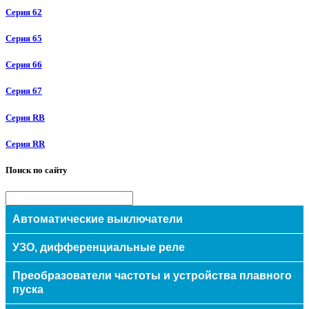
Серия 62
Серия 65
Серия 66
Серия 67
Серия RB
Серия RR
Поиск по сайту
Автоматические выключатели
Модульные
УЗО, дифференциальные реле
Авт.выключатели защиты двигателей
Преобразователи частоты и устройства плавного
Силовые
пуска
Eaton/Moeller (Германия)
УЗО
ETI (Словения)