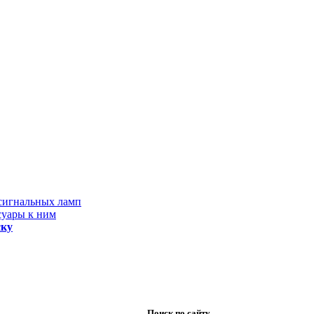
 сигнальных ламп
суары к ним
ску
Поиск по сайту