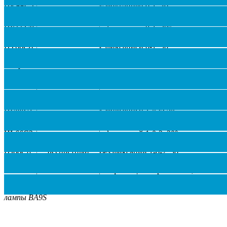
HK66C2
с фиксацией 0-1, 30°
Зелёный
HT66C2
с фиксацией 0-1, 90°
HK66C8
с фиксацией 0-1, 30°
Бесцветный
HR66C8
с фиксацией 0-1, 60°
HT66C8
с фиксацией 0-1, 90°
HI66C8
без фиксации 0-1, 30°
В переключателях можно использовать только неоновые
или
LED
лампы
BA
9
S
трехпозиционный «1-0-2» с подсветкой
Красный
HL66C1
с фиксацией 1-0-2, 30°
Зелёный
HL66C2
с фиксацией 1-0-2, 30°
HL66C8
с фиксацией 1-0-2, 30°
Бесцветный
HJ66C8
без фиксации 1-0-2, 30°
HM66C8
без фиксации слева 1-0-2, 30°
без фиксации справа 1-0-2,
HN66C8
30°
В кнопке можно использовать только неоновые или
LED
лампы
BA
9
S