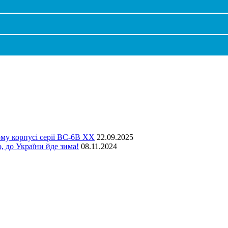
o/ДКС (Италия)
у корпусі серії ВС-6В ХХ
22.09.2025
 України йде зима!
08.11.2024