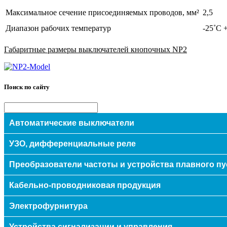
Максимальное сечение присоединяемых проводов, мм²
2,5
Диапазон рабочих температур
-25˚С 
Габаритные размеры выключателей кнопочных NP2
Поиск по сайту
Автоматические выключатели
Модульные
УЗО, дифференциальные реле
Авт.выключатели защиты двигателей
Преобразователи частоты и устройства плавного пу
Силовые
Eaton/Moeller (Германия)
Преобразователи частоты EATON / Moeller (Германия)
Кабельно-проводниковая продукция
УЗО
ETI (Словения)
Eaton/Moeller (Германия)
Hager (Германия)
Eaton/Moeller (Германия)
Устройства плавного пуска EATON / Moeller (Германия)
Кабель
Электрофурнитура
ETI (Словения)
Legrand (Франция)
ETI (Словения)
Schneider Electric (Франция)
Eaton/Moeller (Германия)
Hager (Германия)
Электроустановочные изделия POLO (для скрытой уста
Устройства сигнализации и управления