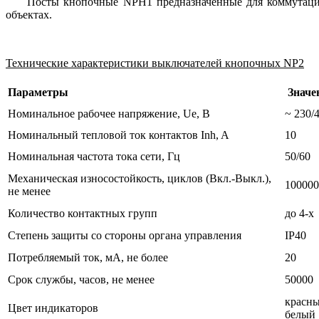
Посты кнопочные NPH1 предназначенные для коммутаци
объектах.
Технические характеристики выключателей кнопочных NP2
Параметры
Значе
Номинальное рабочее напряжение, Uе, В
~ 230/
Номинальный тепловой ток контактов Inh, A
10
Номинальная частота тока сети, Гц
50/60
Механическая износостойкость, циклов (Вкл.-Выкл.),
100000
не менее
Количество контактных групп
до 4-х
Степень защиты со стороны органа управления
IP40
Потребляемый ток, мА, не более
20
Срок службы, часов, не менее
50000
красны
Цвет индикаторов
белый