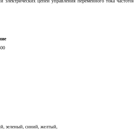
и электрических цепей управления переменного тока частот
ние
400
й, зеленый, синий, желтый,