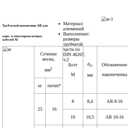
Материал:
Трубчатый наконечник AR для
алюминий
Выполнение:
одно- и многопроволочных
размеры
кабелей Al
трубчатой
части по
Сечение
DIN 46267,
жилы,
ч.2
d
,
Болт
Обозначение
2
2
мм
М
наконечника
мм
se
rm/sm*
8
8,4
AR 8-16
25
16
10
10,5
AR 10-16