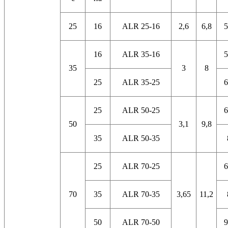
25
16
ALR 25-16
2,6
6,8
5
16
ALR 35-16
5
35
3
8
25
ALR 35-25
6
25
ALR 50-25
6
50
3,1
9,8
35
ALR 50-35
25
ALR 70-25
6
70
35
ALR 70-35
3,65
11,2
50
ALR 70-50
9