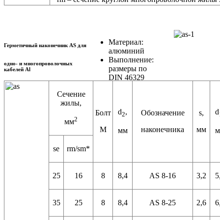
Материал:
Герметичный наконечник AS для
алюминий
Выполнение:
одно- и многопроволочных
размеры по
кабелей Al
DIN 46329
Сечение
жилы,
d
,
d
Болт
Обозначение
s,
2
2
мм
М
наконечника
мм
мм
м
se
rm/sm*
25
16
8
8,4
AS 8-16
3,2
5
35
25
8
8,4
AS 8-25
2,6
6