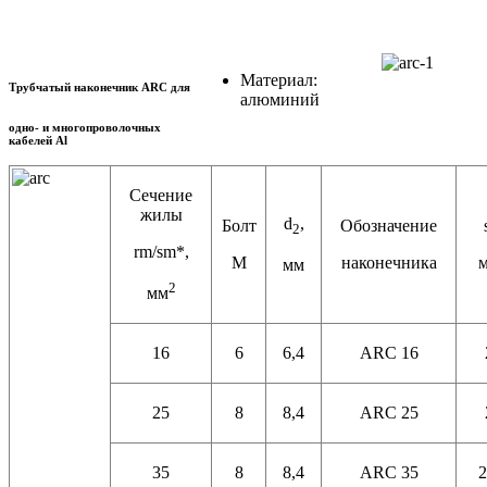
Материал:
Трубчатый наконечник ARC для
алюминий
одно- и многопроволочных
кабелей Al
Сечение
жилы
d
,
Болт
Обозначение
2
rm/sm*,
М
наконечника
мм
2
мм
16
6
6,4
ARC 16
25
8
8,4
ARC 25
35
8
8,4
ARC 35
2