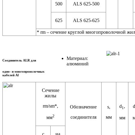
500
ALS 625-500
625
ALS 625-625
* rm – сечение круглой многопроволочной жи
Материал:
Соединитель ALR для
алюминий
одно- и многопроволочных
кабелей Al
Сечение
жилы
rm/sm*,
d
,
Обозначение
s,
1
2
соединителя
мм
мм
мм
с
на