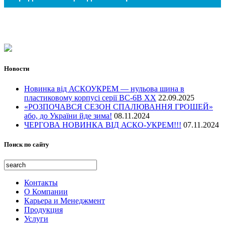
Резервуары
ДКС (Италия)
Свинарники и коровники
OBO Bettermann (Германия)
Обогрев в промышленности
Аксессуары
Антенные мачты
Садоводство
Промышленость
Телекоммуникации
Энергетика
Транспортная инфраструктура
Водное хозяйство
Новости
Оборона и гражданская защита
Культурное и историческое наследие
Новинка від АСКОУКРЕМ — нульова шина в
Открытые площадки и места
пластиковому корпусі серії ВС-6В ХХ
22.09.2025
«РОЗПОЧАВСЯ СЕЗОН СПАЛЮВАННЯ ГРОШЕЙ»
Жилье и услуги
або, до України йде зима!
08.11.2024
Образование, иследование и здоровье
ЧЕРГОВА НОВИНКА ВІД АСКО-УКРЕМ!!!
07.11.2024
Поиск по сайту
Контакты
О Компании
Карьера и Менеджмент
Продукция
Услуги