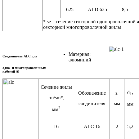
625
ALD 625
8,5
* se – сечение секторной однопроволочной
секторной многопроволочной жилы
Материал:
Соединитель ALC для
алюминий
одно- и многопроволочных
кабелей Al
Сечение жилы
d
,
Обозначение
s,
1
rm/sm*,
соединителя
мм
мм
2
мм
16
ALC 16
2
5,2