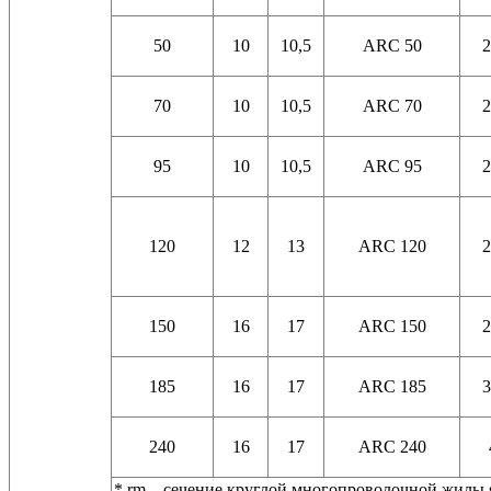
50
10
10,5
ARC 50
2
70
10
10,5
ARC 70
2
95
10
10,5
ARC 95
2
120
12
13
ARC 120
2
150
16
17
ARC 150
2
185
16
17
ARC 185
3
240
16
17
ARC 240
* rm – сечение круглой многопроволочной жилы