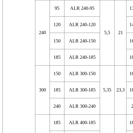
95
ALR 240-95
1
120
ALR 240-120
1
240
5,5
21
150
ALR 240-150
1
185
ALR 240-185
1
150
ALR 300-150
1
300
185
ALR 300-185
5,35
23,3
1
240
ALR 300-240
185
ALR 400-185
1