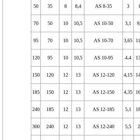
50
35
8
8,4
AS 8-35
3
70
50
10
10,5
AS 10-50
3,1
9
95
70
10
10,5
AS 10-70
3,65
11
120
95
10
10,5
AS 10-95
4,4
13
150
120
12
13
AS 12-120
4,15
14
185
150
12
13
AS 12-150
4,35
16
240
185
12
13
AS 12-185
5,1
18
300
240
12
13
AS 12-240
5,5
2