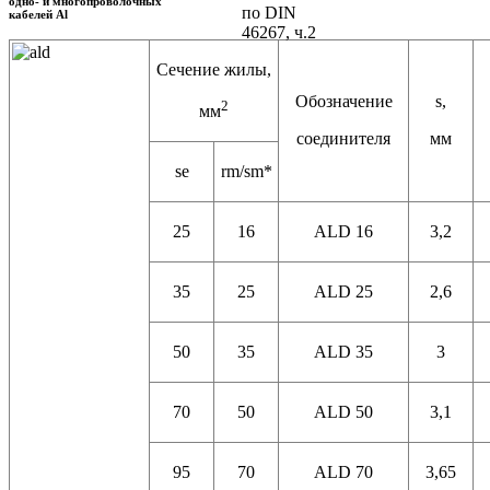
одно- и многопроволочных
по DIN
кабелей Al
46267, ч.2
Сечение жилы,
Обозначение
s,
2
мм
соединителя
мм
se
rm/sm*
25
16
ALD 16
3,2
35
25
ALD 25
2,6
50
35
ALD 35
3
70
50
ALD 50
3,1
95
70
ALD 70
3,65