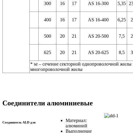
300
16
17
AS 16-300
5,35
23
400
16
17
AS 16-400
6,25
2
500
20
21
AS 20-500
7,5
2
625
20
21
AS 20-625
8,5
3
* se – сечение секторной однопроволочной жилы
многопроволочной жилы
Соединители алюминиевые
Материал:
Соединитель ALD для
алюминий
Выполнение