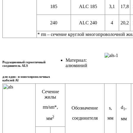
185
ALC 185
3,1
17,8
240
ALC 240
4
20,2
* rm – сечение круглой многопроволочной ж
Материал:
Редукционный герметичный
алюминий
соединитель ALS
для одно- и многопроволочных
кабелей Al
Сечение
жилы
rm/sm*,
d
,
Обозначение
s,
1
2
соединителя
мм
мм
мм